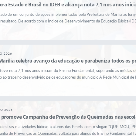
era Estado e Brasil no IDEB e alcança nota 7,1 nos anos ini
tado de um conjunto de ações implementadas pela Prefeitura de Marília ao lon
resultado. De acordo com o Índice de Desenvolvimento da Educação Básica (IDEB
GO 2026
Marília celebra avanço da educação e parabeniza todos os p
teve nota 7,1 nos anos iniciais do Ensino Fundamental, superando as médias 
 ao trabalho desenvolvido pelos educadores do município A Rede Municipal de E
GO 2026
il promove Campanha de Prevenção às Queimadas nas escola
a palestras e atividades lúdicas a alunos das Emefs com o slogan “QUEIMOU, P
anha de Prevenção às Queimadas, voltada para alunos do Ensino Fundamental I d