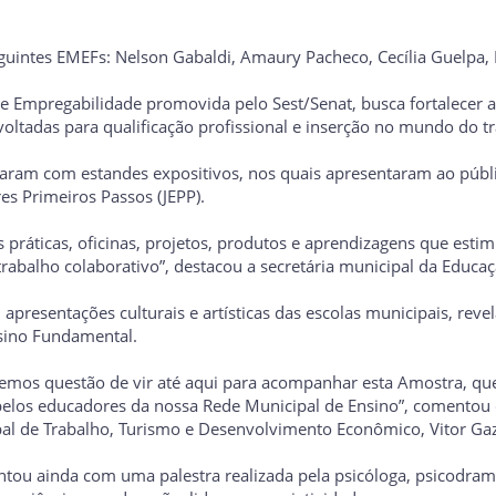
guintes EMEFs: Nelson Gabaldi, Amaury Pacheco, Cecília Guelpa, N
e Empregabilidade promovida pelo Sest/Senat, busca fortalecer 
voltadas para qualificação profissional e inserção no mundo do t
ntaram com estandes expositivos, nos quais apresentaram ao públ
s Primeiros Passos (JEPP).
práticas, oficinas, projetos, produtos e aprendizagens que esti
trabalho colaborativo”, destacou a secretária municipal da Educa
presentações culturais e artísticas das escolas municipais, rev
sino Fundamental.
izemos questão de vir até aqui para acompanhar esta Amostra, que
 pelos educadores da nossa Rede Municipal de Ensino”, comentou 
al de Trabalho, Turismo e Desenvolvimento Econômico, Vitor Gaz
u ainda com uma palestra realizada pela psicóloga, psicodrama