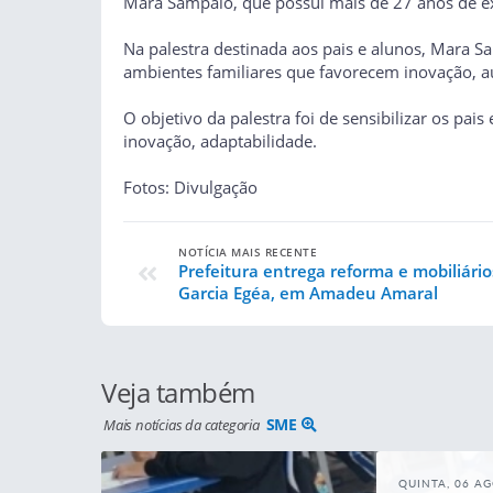
Mara Sampaio, que possui mais de 27 anos de exp
Na palestra destinada aos pais e alunos, Mara S
ambientes familiares que favorecem inovação, a
O objetivo da palestra foi de sensibilizar os pa
inovação, adaptabilidade.
Fotos: Divulgação
NOTÍCIA MAIS RECENTE
Prefeitura entrega reforma e mobiliário
Garcia Egéa, em Amadeu Amaral
Veja também
SME
Mais notícias da categoria
QUINTA, 06 A