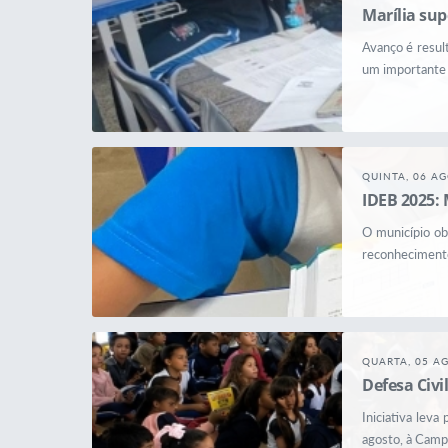
Marília sup
Avanço é resul
um importante 
QUINTA, 06 A
IDEB 2025: 
O município ob
reconhecimento
QUARTA, 05 A
Defesa Civ
Iniciativa lev
agosto, à Camp