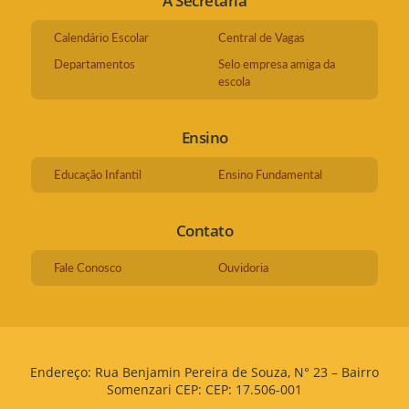
A Secretaria
Calendário Escolar
Central de Vagas
Departamentos
Selo empresa amiga da
escola
Ensino
Educação Infantil
Ensino Fundamental
Contato
Fale Conosco
Ouvidoria
Endereço: Rua Benjamin Pereira de Souza, N° 23 – Bairro
Somenzari CEP: CEP: 17.506-001