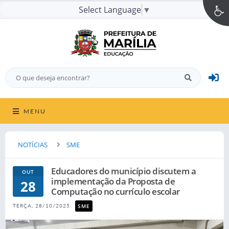
Select Language
▼
MENU
NOTÍCIAS
SME
Educadores do município discutem a
OUT
implementação da Proposta de
28
Computação no currículo escolar
SME
TERÇA, 28/10/2025