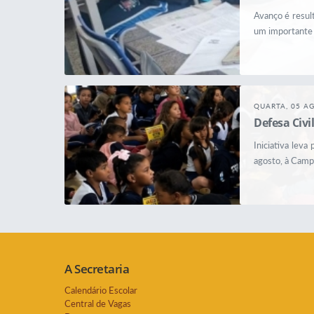
Avanço é resul
um importante 
QUARTA, 05 A
Defesa Civ
Iniciativa lev
agosto, à Camp
A Secretaria
Calendário Escolar
Central de Vagas