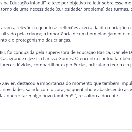
s na Educação Infantil”, e teve por objetivo refletir sobre essa 
m torno de uma necessidade (curiosidade/ problema) das turmas,
caram a relevância quanto às reflexões acerca da diferenciação en
lizado pela criança; a importância de um bom planejamento; e a 
nto e o protagonismo das crianças.
MEI, foi conduzida pela supervisora de Educação Básica, Daniele
a Casagrande e Jéssica Larissa Gomes. O encontro contou também 
arecer dúvidas, compartilhar experiências, articular a teoria e a 
co Xavier, destacou a importância do momento que também impul
do novidades, saindo com o coração quentinho e abastecendo as e
faz querer fazer algo novo também!!!”, ressaltou a docente.